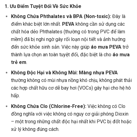
1. Ưu Điểm Tuyệt Đối Về Sức Khỏe
Không Chứa Phthalates và BPA (Non-toxic):
Đây là
điểm khác biệt lớn nhất.
PEVA
không cần sử dụng các
chất hóa dẻo Phthalates (thường có trong PVC để làm
mềm) đã bị nghi ngờ gây rối loạn nội tiết và ảnh hưởng
đến sức khỏe sinh sản. Việc này giúp
áo mưa PEVA
trở
thành lựa chọn an toàn tuyệt đối, đặc biệt là cho
áo mưa
trẻ em
.
Không Độc Hại và Không Mùi:
Màng nhựa PEVA
thường không có mùi nhựa nồng khó chịu, không phát thải
các hợp chất hữu cơ dễ bay hơi (VOCs) gây hại cho hệ hô
hấp.
Không Chứa Clo (Chlorine-Free):
Việc không có Clo
đồng nghĩa với việc không có nguy cơ giải phóng Dioxin
– một trong những chất độc hại nhất khi PVC bị đốt hoặc
xử lý không đúng cách.