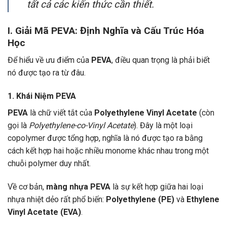
tất cả các kiến thức cần thiết.
I. Giải Mã PEVA: Định Nghĩa và Cấu Trúc Hóa
Học
Để hiểu về ưu điểm của
PEVA
, điều quan trọng là phải biết
nó được tạo ra từ đâu.
1. Khái Niệm PEVA
PEVA
là chữ viết tắt của
Polyethylene Vinyl Acetate
(còn
gọi là
Polyethylene-co-Vinyl Acetate
). Đây là một loại
copolymer được tổng hợp, nghĩa là nó được tạo ra bằng
cách kết hợp hai hoặc nhiều monome khác nhau trong một
chuỗi polymer duy nhất.
Về cơ bản,
màng nhựa PEVA
là sự kết hợp giữa hai loại
nhựa nhiệt dẻo rất phổ biến:
Polyethylene (PE)
và
Ethylene
Vinyl Acetate (EVA)
.