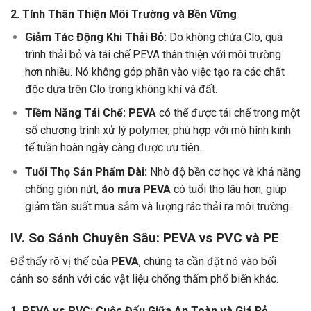
2. Tính Thân Thiện Môi Trường và Bền Vững
Giảm Tác Động Khi Thải Bỏ:
Do không chứa Clo, quá
trình thải bỏ và tái chế PEVA thân thiện với môi trường
hơn nhiều. Nó không góp phần vào việc tạo ra các chất
độc dựa trên Clo trong không khí và đất.
Tiềm Năng Tái Chế:
PEVA
có thể được tái chế trong một
số chương trình xử lý polymer, phù hợp với mô hình kinh
tế tuần hoàn ngày càng được ưu tiên.
Tuổi Thọ Sản Phẩm Dài:
Nhờ độ bền cơ học và khả năng
chống giòn nứt,
áo mưa PEVA
có tuổi thọ lâu hơn, giúp
giảm tần suất mua sắm và lượng rác thải ra môi trường.
IV. So Sánh Chuyên Sâu: PEVA vs PVC và PE
Để thấy rõ vị thế của
PEVA
, chúng ta cần đặt nó vào bối
cảnh so sánh với các vật liệu chống thấm phổ biến khác.
1. PEVA vs PVC: Cuộc Đấu Giữa An Toàn và Giá Rẻ