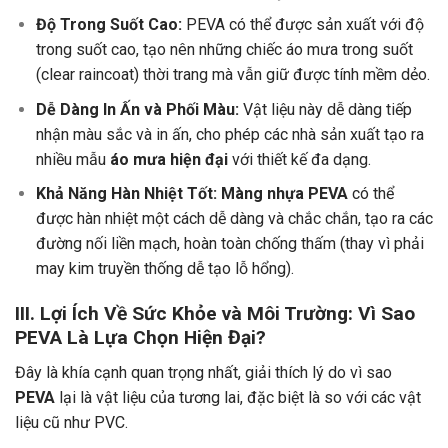
Độ Trong Suốt Cao:
PEVA có thể được sản xuất với độ
trong suốt cao, tạo nên những chiếc áo mưa trong suốt
(clear raincoat) thời trang mà vẫn giữ được tính mềm dẻo.
Dễ Dàng In Ấn và Phối Màu:
Vật liệu này dễ dàng tiếp
nhận màu sắc và in ấn, cho phép các nhà sản xuất tạo ra
nhiều mẫu
áo mưa hiện đại
với thiết kế đa dạng.
Khả Năng Hàn Nhiệt Tốt:
Màng nhựa PEVA
có thể
được hàn nhiệt một cách dễ dàng và chắc chắn, tạo ra các
đường nối liền mạch, hoàn toàn chống thấm (thay vì phải
may kim truyền thống dễ tạo lỗ hổng).
III. Lợi Ích Về Sức Khỏe và Môi Trường: Vì Sao
PEVA Là Lựa Chọn Hiện Đại?
Đây là khía cạnh quan trọng nhất, giải thích lý do vì sao
PEVA
lại là vật liệu của tương lai, đặc biệt là so với các vật
liệu cũ như PVC.