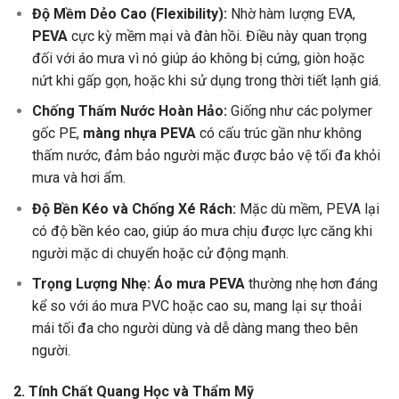
Độ Mềm Dẻo Cao (Flexibility):
Nhờ hàm lượng EVA,
PEVA
cực kỳ mềm mại và đàn hồi. Điều này quan trọng
đối với áo mưa vì nó giúp áo không bị cứng, giòn hoặc
nứt khi gấp gọn, hoặc khi sử dụng trong thời tiết lạnh giá.
Chống Thấm Nước Hoàn Hảo:
Giống như các polymer
gốc PE,
màng nhựa PEVA
có cấu trúc gần như không
thấm nước, đảm bảo người mặc được bảo vệ tối đa khỏi
mưa và hơi ẩm.
Độ Bền Kéo và Chống Xé Rách:
Mặc dù mềm, PEVA lại
có độ bền kéo cao, giúp áo mưa chịu được lực căng khi
người mặc di chuyển hoặc cử động mạnh.
Trọng Lượng Nhẹ:
Áo mưa PEVA
thường nhẹ hơn đáng
kể so với áo mưa PVC hoặc cao su, mang lại sự thoải
mái tối đa cho người dùng và dễ dàng mang theo bên
người.
2. Tính Chất Quang Học và Thẩm Mỹ