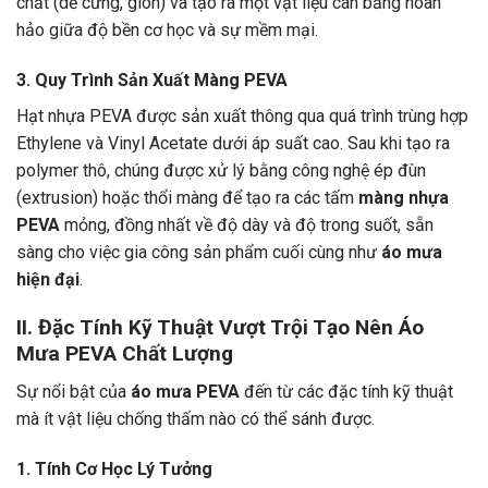
chất (dễ cứng, giòn) và tạo ra một vật liệu cân bằng hoàn
hảo giữa độ bền cơ học và sự mềm mại.
3. Quy Trình Sản Xuất Màng PEVA
Hạt nhựa PEVA được sản xuất thông qua quá trình trùng hợp
Ethylene và Vinyl Acetate dưới áp suất cao. Sau khi tạo ra
polymer thô, chúng được xử lý bằng công nghệ ép đùn
(extrusion) hoặc thổi màng để tạo ra các tấm
màng nhựa
PEVA
mỏng, đồng nhất về độ dày và độ trong suốt, sẵn
sàng cho việc gia công sản phẩm cuối cùng như
áo mưa
hiện đại
.
II. Đặc Tính Kỹ Thuật Vượt Trội Tạo Nên Áo
Mưa PEVA Chất Lượng
Sự nổi bật của
áo mưa PEVA
đến từ các đặc tính kỹ thuật
mà ít vật liệu chống thấm nào có thể sánh được.
1. Tính Cơ Học Lý Tưởng