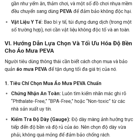
gần như yếm ăn, thảm chơi, và một số đồ chơi nhựa mềm
đều chuyển sang dùng
PEVA
để đảm bảo không độc hại.
Vật Liệu Y Tế:
Bao bì y tế, túi đựng dung dịch (trong một
số trường hợp), nơi cần vật liệu không độc tố và an toàn.
VI. Hướng Dẫn Lựa Chọn Và Tối Ưu Hóa Độ Bền
Cho Áo Mưa PEVA
Người tiêu dùng thông thái cần biết cách chọn mua và bảo
quản
áo mưa PEVA
để tận dụng tối đa giá trị của nó.
1. Tiêu Chí Chọn Mua
Áo Mưa PEVA
Chuẩn
Chứng Nhận An Toàn:
Luôn tìm kiếm nhãn mác ghi rõ
“Phthalate-Free,” “BPA-Free,” hoặc “Non-toxic” từ các
nhà sản xuất uy tín.
Kiểm Tra Độ Dày (Gauge):
Độ dày màng ảnh hưởng trực
tiếp đến độ bền và độ rủ của áo. Nên chọn độ dày vừa
phải, không quá mỏng để đảm bảo chống rách.