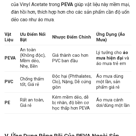
của Vinyl Acetate trong
PEVA
giúp vật liệu này mềm mại,
đàn hồi hơn, thích hợp hơn cho các sản phẩm cần độ uốn
dẻo cao như áo mưa.
Vật
Ưu Điểm Nổi
Ứng Dụng (Áo
Nhược Điểm Chính
Liệu
Bật
Mưa)
An toàn
Lý tưởng cho
áo
(Không độc),
Giá thành cao hơn
PEVA
mưa hiện đại
và
Mềm dẻo,
PVC ban đầu
áo mưa trẻ em
Nhẹ, Bền
Độc hại (Phthalates,
Áo mưa dùng
Chống thấm
PVC
Clo), Nặng, Dễ cứng
một lần, sản
tốt, Giá rẻ
giòn
phẩm giá rẻ
Kém mềm dẻo, dễ
Rất an toàn,
Áo mưa cánh
PE
bị nhăn, độ bền cơ
Giá rẻ
dơi/dùng một lần
học thấp hơn PEVA
V. Ứng Dụng Rộng Rãi Của PEVA Ngoài Sản