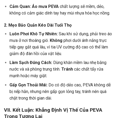
Cảm Quan:
Áo mưa PEVA
chất lượng sẽ mềm, dẻo,
không có cảm giác dính tay hay mùi nhựa hóa học nồng.
2. Mẹo Bảo Quản Kéo Dài Tuổi Thọ
Luôn Phơi Khô Tự Nhiên:
Sau khi sử dụng, phải treo áo
mưa ở nơi thoáng gió.
Không
phơi dưới ánh nắng trực
tiếp gay gắt quá lâu, vì tia UV cường độ cao có thể làm
giảm độ đàn hồi của vật liệu.
Làm Sạch Đúng Cách:
Dùng khăn mềm lau nhẹ bằng
nước và xà phòng trung tính.
Tránh
các chất tẩy rửa
mạnh hoặc máy giặt.
Gấp Gọn Thoải Mái:
Do có độ dẻo cao, PEVA không dễ
bị nếp hằn, nhưng nên gấp gọn lỏng tay, tránh nén quá
chặt trong thời gian dài.
VII. Kết Luận: Khẳng Định Vị Thế Của PEVA
Trong Tương Lai