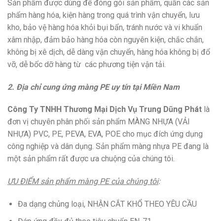
Sản phẩm được dùng để đóng gói sản phẩm, quấn các sản
phẩm hàng hóa, kiện hàng trong quá trình vận chuyển, lưu
kho, bảo vệ hàng hóa khỏi bụi bẩn, tránh nước và vi khuẩn
xâm nhập, đảm bảo hàng hóa còn nguyên kiện, chắc chắn,
không bị xê dịch, dễ dàng vận chuyển, hàng hóa không bị đổ
vỡ, dễ bốc dỡ hàng từ các phương tiện vận tải.
2. Địa chỉ cung ứng màng PE uy tín tại Miền Nam
Công Ty TNHH Thương Mại Dịch Vụ Trung Dũng Phát
là
đơn vị chuyên phân phối sản phẩm MÀNG NHỰA (VẢI
NHỰA) PVC, PE, PEVA, EVA, POE cho mục đích ứng dụng
công nghiệp và dân dụng. Sản phẩm màng nhựa PE đang là
một sản phẩm rất được ưa chuộng của chúng tôi.
ƯU ĐIỂM sản phẩm màng PE của chúng tôi
:
Đa dạng chủng loại, NHẬN CẮT KHỔ THEO YÊU CẦU